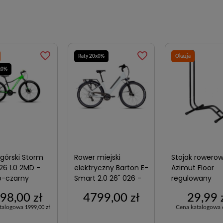
favorite_border
favorite_border
Raty 20x0%
Okazja
x0%
górski Storm
Rower miejski
Stojak rowero
26 1.0 2MD -
elektryczny Barton E-
Azimut Floor
o-czarny
Smart 2.0 26" 026 -
regulowany
biały-perłowy
98,00 zł
4799,00 zł
29,99 
atalogowa
Cena katalogowa
1999,00 zł