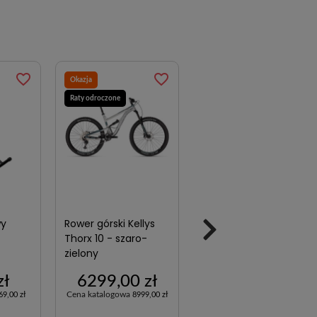
favorite_border
favorite_border
favorite_border
Okazja
Okazja
Raty odroczone
Raty 10x0%
wy
Rower górski Kellys
Rower trekkingowy
Thorx 10 - szaro-
Storm Marathon 8.0
zielony
Man - czarny
zł
6299,00 zł
1999,00 zł
Cena katalogowa
Cena katalogowa
69,00 zł
8999,00 zł
3199,00 zł