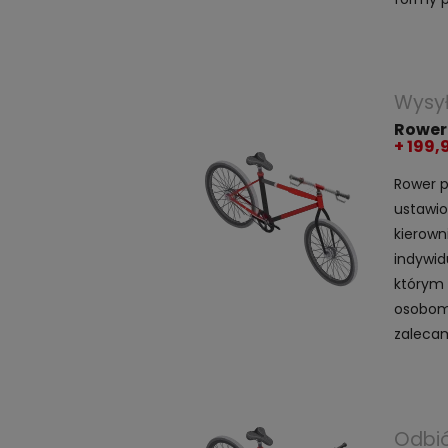
Wysy
Rower
+ 199,
Rower p
ustawio
kierown
indywid
którym 
osobom 
zalecam
Odbió