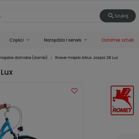

Szukaj
Części
Narzędzia i serwis
Ostatnie sztuki
miejskie damskie (damki)
Rower miejski Arkus Jaspis 28 Lux
 Lux
favorite_border