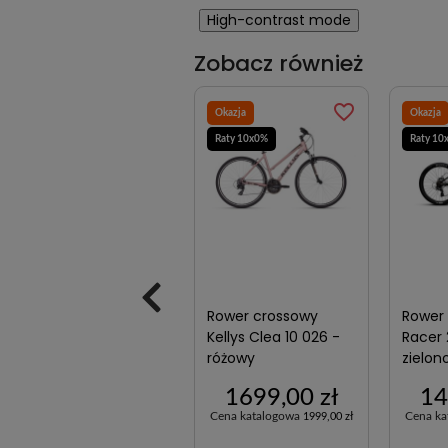
High-contrast mode
Zobacz również
favorite_border
favorite_border
Okazja
Okazja
Okazja
Raty 20x0%
Raty 10x0%
Raty 10
Rower trekkingowy
Rower crossowy
Rower 
elektryczny R-
Kellys Clea 10 026 -
Racer 
Raymon Tourray
różowy
zielon
Select Diamond -
7499,00 zł
1699,00 zł
14
antracytowy
Cena katalogowa
Cena katalogowa
Cena k
14 299,00
1999,00 zł
zł