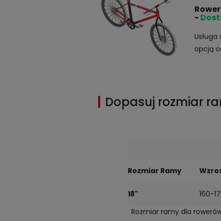
Rower
-
Dost
Usługa 
opcją o
Dopasuj rozmiar r
Rozmiar Ramy
Wzro
18"
160-17
Rozmiar ramy dla roweró