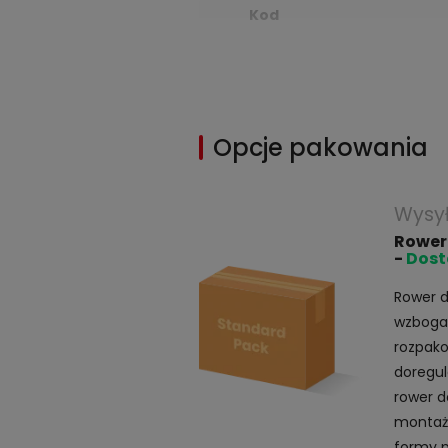
Kod
Opcje pakowania
Wysy
Rower
-
Dost
Rower d
wzbogac
rozpako
doregul
rower d
montaż 
formy 