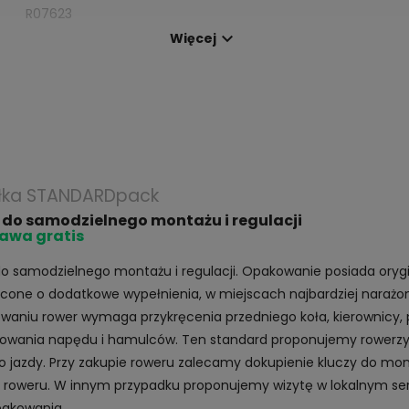
R07623

Więcej
łka STANDARDpack
 do samodzielnego montażu i regulacji
awa gratis
o samodzielnego montażu i regulacji. Opakowanie posiada oryg
one o dodatkowe wypełnienia, w miejscach najbardziej narażo
waniu rower wymaga przykręcenia przedniego koła, kierownicy, 
owania napędu i hamulców. Ten standard proponujemy rowerzys
o jazdy. Przy zakupie roweru zalecamy dokupienie kluczy do mon
roweru. W innym przypadku proponujemy wizytę w lokalnym ser
pakowania.