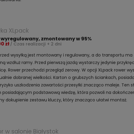
łka XLpack
 wyregulowany, zmontowany w 95%
90 zł
/ Czas realizacji + 2 dni
rzed wysyłką jest montowany i regulowany, a do transportu ma
ną wzdłuż ramy. Przed pierwszą jazdą wystarczy jedynie przykr
icę. Rower przechodzi przegląd zerowy. W opcji XLpack rower wys
ualnie dobranej wielkości. Karton o grubszych ściankach, posiada
ryzyko uszkodzenia zawartości przesyłki znacząco maleje. Ten 
posiadającym podstawową wiedzę, która pozwoli na dokończen
y dokupienie zestawu kluczy, który znacząco ułatwi montaż.
r w salonie Białystok