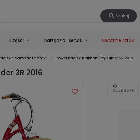

Szukaj
Części
Narzędzia i serwis
Ostatnie sztuki
miejskie damskie (damki)
Rower miejski Kalkhoff City Glider 3R 2016
ider 3R 2016
favorite_border