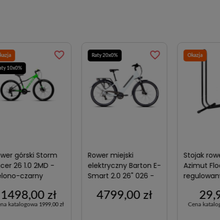
favorite_border
favorite_border
Raty 20x0%
Okazja
x0%
górski Storm
Rower miejski
Stojak rowero
26 1.0 2MD -
elektryczny Barton E-
Azimut Floor
o-czarny
Smart 2.0 26" 026 -
regulowany
biały-perłowy
98,00 zł
4799,00 zł
29,99 
atalogowa
Cena katalogowa
1999,00 zł