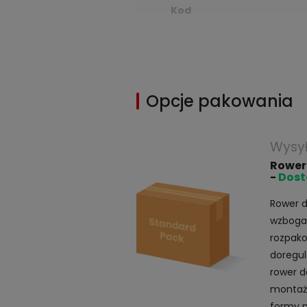
Kod
Opcje pakowania
Wysy
Rower
-
Dost
Rower d
wzbogac
rozpako
doregul
rower d
montaż 
formy 