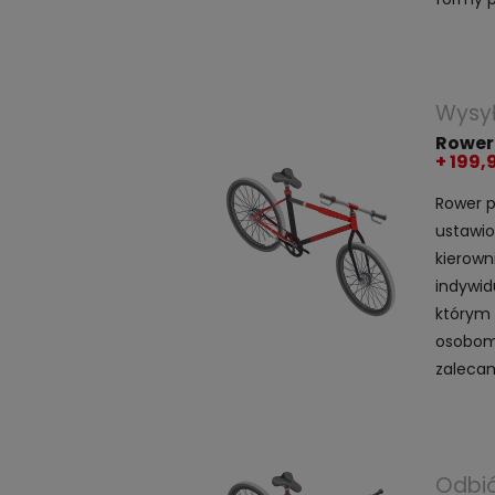
Wysy
Rower
+ 199,
Rower p
ustawio
kierown
indywid
którym 
osobom 
zalecam
Odbió