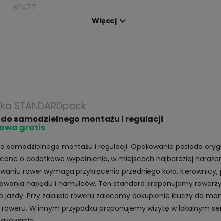
R11477

Więcej
łka STANDARDpack
 do samodzielnego montażu i regulacji
awa gratis
o samodzielnego montażu i regulacji. Opakowanie posiada oryg
one o dodatkowe wypełnienia, w miejscach najbardziej narażo
waniu rower wymaga przykręcenia przedniego koła, kierownicy, 
owania napędu i hamulców. Ten standard proponujemy rowerzys
o jazdy. Przy zakupie roweru zalecamy dokupienie kluczy do mon
roweru. W innym przypadku proponujemy wizytę w lokalnym ser
pakowania.