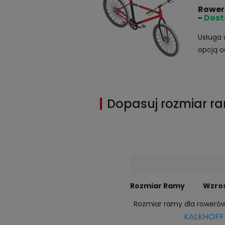
Rower
-
Dost
Usługa 
opcją o
Dopasuj rozmiar r
Rozmiar Ramy
Wzro
Rozmiar ramy dla roweró
KALKHOFF