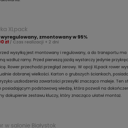
łka XLpack
 wyregulowany, zmontowany w 95%
90 zł
/ Czas realizacji + 2 dni
rzed wysyłką jest montowany i regulowany, a do transportu ma
ną wzdłuż ramy. Przed pierwszą jazdą wystarczy jedynie przykr
icę. Rower przechodzi przegląd zerowy. W opcji XLpack rower wys
ualnie dobranej wielkości. Karton o grubszych ściankach, posiada
ryzyko uszkodzenia zawartości przesyłki znacząco maleje. Ten 
posiadającym podstawową wiedzę, która pozwoli na dokończen
y dokupienie zestawu kluczy, który znacząco ułatwi montaż.
r w salonie Białystok