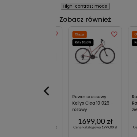
High-contrast mode
Zobacz również
favorite_border
favorite_border
Okazja
Okazja
Okazja
Raty 20x0%
Raty 10x0%
Raty 10
Rower trekkingowy
Rower crossowy
Rower 
elektryczny R-
Kellys Clea 10 026 -
Racer 
Raymon Tourray
różowy
zielon
Select Diamond -
7499,00 zł
1699,00 zł
14
antracytowy
Cena katalogowa
Cena katalogowa
Cena k
14 299,00
1999,00 zł
zł